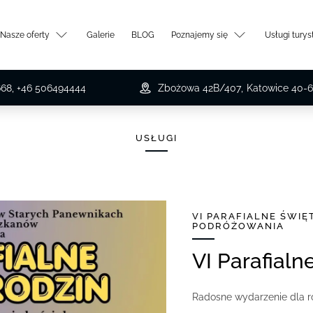
Nasze oferty
Galerie
BLOG
Poznajemy się
Usługi tury
668, +46 506494444
Zbożowa 42B/407
,
Katowice
40-6
USŁUGI
VI PARAFIALNE ŚWI
PODRÓŻOWANIA
VI Parafial
Radosne wydarzenie dla ro