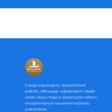
Z pasją organizujemy niezapomniane
podróże, odkrywając najpiękniejsze zakątki
świata. Nasza misja to dostarczanie radości i
niezapomnianych wspomnień każdemu
podróżnikowi.