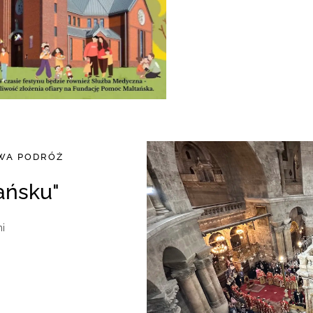
OWA PODRÓŻ
kańsku"
mi