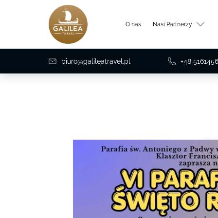
O nas
Nasi Partnerzy
biuro@galileatravel.pl
+48 516145