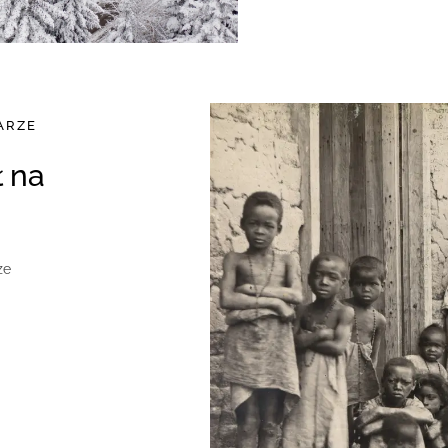
ARZE
ze