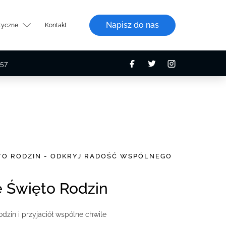
Napisz do nas
styczne
Kontakt
57
ĘTO RODZIN - ODKRYJ RADOŚĆ WSPÓLNEGO
ne Święto Rodzin
dzin i przyjaciół wspólne chwile