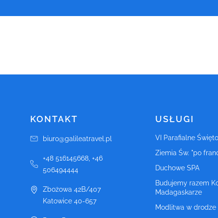
KONTAKT
USŁUGI
VI Parafialne Święt
biuro@galileatravel.pl
Ziemia Św. "po fran
+48 516145668, +46
Duchowe SPA
506494444
Budujemy razem Ko
Zbożowa 42B/407
Madagaskarze
Katowice
40-657
Modlitwa w drodze