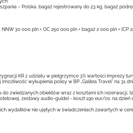
wych;
iszpania – Polska, bagaż rejestrowany do 23 kg, bagaż podrę
, NNW 30 000 pln + OC 250 000 pln + bagaż 2 000 pln + (CP 
gnacji KR z udziału w pielgrzymce 3% wartości imprezy tur
 (możliwość wykupienia polisy w BP „Galilea Travel” na 31 d
u do zwiedzanych obiektów wraz z kosztami ich rezerwacji, 
telowej, zestawy audio-guide) - koszt 190 eur/os. na dzień s
ich wydatków nie ujętych w świadczeniach zawartych w cen