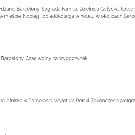
edzanie Barcelony: Sagrada Familia, Dzielnica Gotycka, kated
 mieście. Nocleg i obiadokolacja w hotelu w okolicach Barc
ch Barcelony. Czas wolny na wypoczynek.
a lotnisko w Barcelonie. Wylot do Polski. Zakończenie pielgr