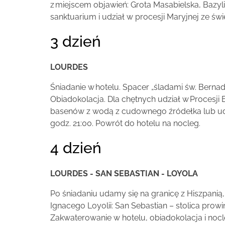
z miejscem objawień: Grota Masabielska, Bazyli
sanktuarium i udział w procesji Maryjnej ze św
3 dzień
LOURDES
Śniadanie w hotelu. Spacer „śladami św. Bernad
Obiadokolacja. Dla chętnych udział w Procesj
basenów z wodą z cudownego źródełka lub udać
godz. 21:00. Powrót do hotelu na nocleg.
4 dzień
LOURDES - SAN SEBASTIAN - LOYOLA
Po śniadaniu udamy się na granicę z Hiszpanią
Ignacego Loyolii: San Sebastian – stolica pro
Zakwaterowanie w hotelu, obiadokolacja i nocl