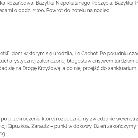
ka Różańcowa, Bazylika Niepokalanego Poczęcia, Bazylika Piu
iecami o godz. 21:00. Powrót do hotelu na nocleg.
etki”: dom w którym się urodziła, Le Cachot. Po południu cza
i Eucharystycznej zakończonej błogosławieństwem lurdzkim d
 się na Drogę Krzyżową. a po niej przejść do sanktuarium, 
, po przekroczeniu której rozpoczniemy zwiedzanie wewnętrz
wincji Gipuzkoa, Zarautz – punkt widokowy. Dzień zakończymy
eg.