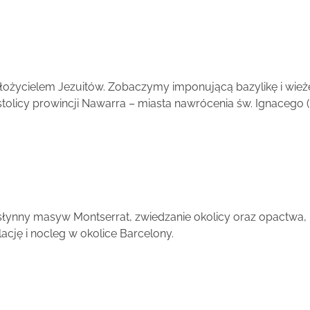
ożycielem Jezuitów. Zobaczymy imponującą bazylikę i wieżę w
licy prowincji Nawarra – miasta nawrócenia św. Ignacego (Ka
a słynny masyw Montserrat, zwiedzanie okolicy oraz opactw
ację i nocleg w okolice Barcelony.