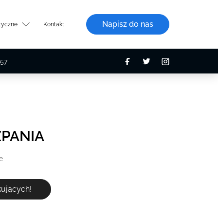
Napisz do nas
styczne
Kontakt
57
ZPANIA
e
ekujących!