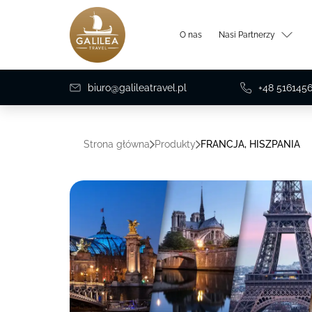
O nas
Nasi Partnerzy
biuro@galileatravel.pl
+48 516145
Strona główna
Produkty
FRANCJA, HISZPANIA