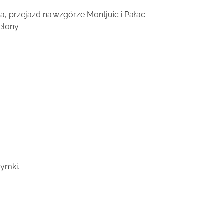
ra, przejazd na wzgórze Montjuic i Pałac
elony.
zymki.