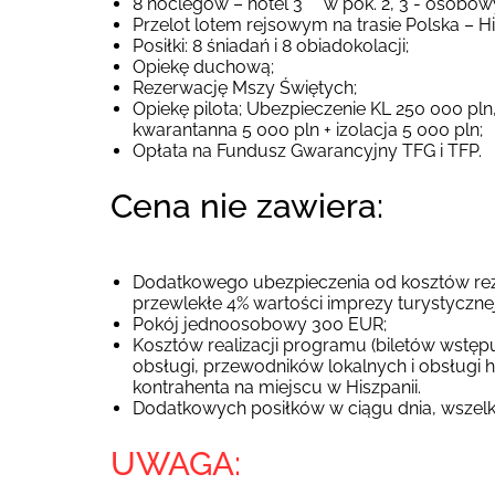
8 noclegów – hotel 3*** w pok. 2, 3 - osobo
Przelot lotem rejsowym na trasie Polska – H
Posiłki: 8 śniadań i 8 obiadokolacji;
Opiekę duchową;
Rezerwację Mszy Świętych;
Opiekę pilota; Ubezpieczenie KL 250 000 pln
kwarantanna 5 000 pln + izolacja 5 000 pln;
Opłata na Fundusz Gwarancyjny TFG i TFP.
Cena nie zawiera:
Dodatkowego ubezpieczenia od kosztów rezy
przewlekłe 4% wartości imprezy turystycznej
Pokój jednoosobowy 300 EUR;
Kosztów realizacji programu (biletów wstęp
obsługi, przewodników lokalnych i obsługi ho
kontrahenta na miejscu w Hiszpanii.
Dodatkowych posiłków w ciągu dnia, wszelk
UWAGA: