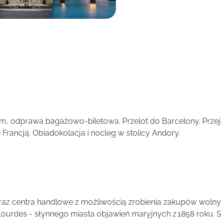
lotem, odprawa bagażowo-biletowa. Przelot do Barcelony. Pr
Francją. Obiadokolacja i nocleg w stolicy Andory.
oraz centra handlowe z możliwością zrobienia zakupów woln
Lourdes - słynnego miasta objawień maryjnych z 1858 roku. 