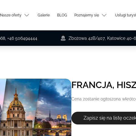
Nasze oferty
Galerie
BLOG
Poznajemy się
Usługi tury
668, +46 506494444
Zbożowa 42B/407
,
Katowice
40-6
FRANCJA, HIS
Cena zostanie ogłoszona wkrótc
Zapisz się na listę ocz