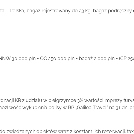
lta – Polska, bagaż rejestrowany do 23 kg, bagaż podręczny d
, NNW 30 000 pln + OC 250 000 pln + bagaż 2 000 pln + (CP 25
nacji KR z udziału w pielgrzymce 3% wartości imprezy tury
możliwość wykupienia polisy w BP „Galilea Travel” na 31 dni 
 do zwiedzanych obiektów wraz z kosztami ich rezerwacji, t