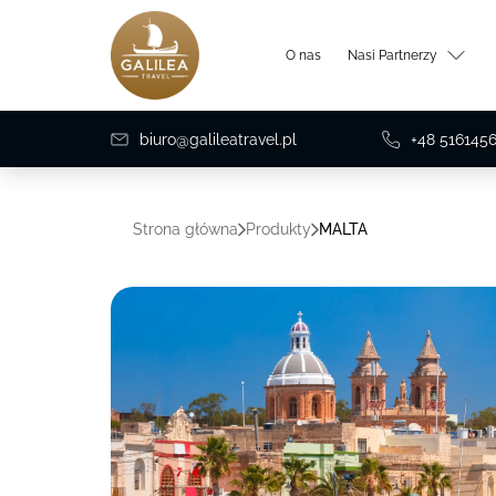
O nas
Nasi Partnerzy
biuro@galileatravel.pl
+48 516145
Strona główna
Produkty
MALTA