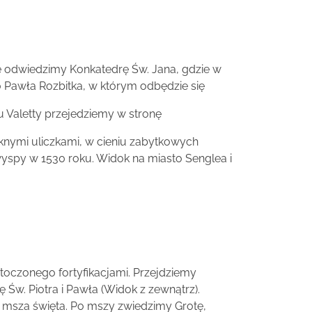
ie odwiedzimy Konkatedrę Św. Jana, gdzie w
o Pawła Rozbitka, w którym odbędzie się
u Valetty przejedziemy w stronę
ęknymi uliczkami, w cieniu zabytkowych
wyspy w 1530 roku. Widok na miasto Senglea i
oczonego fortyfikacjami. Przejdziemy
Św. Piotra i Pawła (Widok z zewnątrz).
ię msza święta. Po mszy zwiedzimy Grotę,