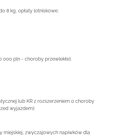
o 8 kg, opłaty lotniskowe;
0 000 pln - choroby przewlekłe);
stycznej lub KR z rozszerzeniem o choroby
przed wyjazdem);
axy miejskiej, zwyczajowych napiwków dla