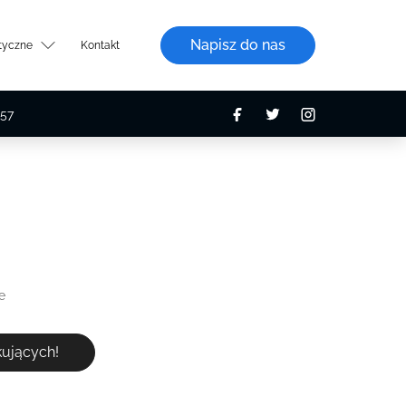
Napisz do nas
styczne
Kontakt
57
e
ekujących!