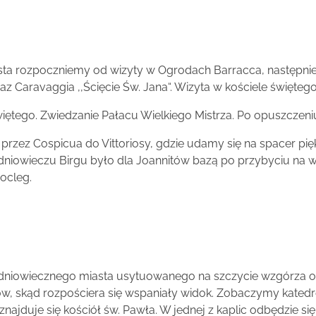
miasta rozpoczniemy od wizyty w Ogrodach Barracca, następn
 Caravaggia ,,Ścięcie Św. Jana“. Wizyta w kościele święteg
świętego. Zwiedzanie Pałacu Wielkiego Mistrza. Po opuszczeni
 przez Cospicua do Vittoriosy, gdzie udamy się na spacer pi
dniowieczu Birgu było dla Joannitów bazą po przybyciu na 
Nocleg.
edniowiecznego miasta usytuowanego na szczycie wzgórza ot
, skąd rozpościera się wspaniały widok. Zobaczymy katedrę 
 znajduje się kościół św. Pawła. W jednej z kaplic odbędzie s