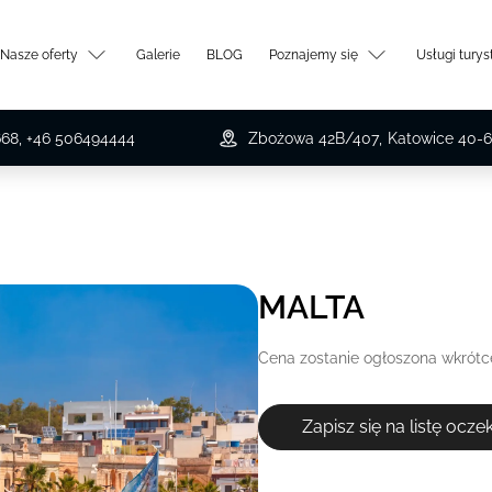
Nasze oferty
Galerie
BLOG
Poznajemy się
Usługi tury
668, +46 506494444
Zbożowa 42B/407
,
Katowice
40-6
MALTA
Cena zostanie ogłoszona wkrótc
Zapisz się na listę ocz