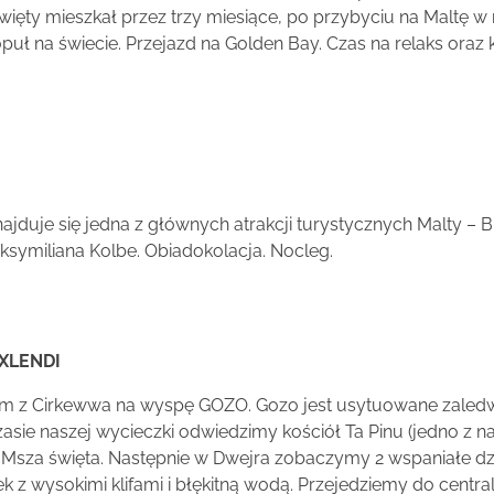
więty mieszkał przez trzy miesiące, po przybyciu na Maltę w 
uł na świecie. Przejazd na Golden Bay. Czas na relaks oraz k
ajduje się jedna z głównych atrakcji turystycznych Malty – 
aksymiliana Kolbe. Obiadokolacja. Nocleg.
 XLENDI
mem z Cirkewwa na wyspę GOZO. Gozo jest usytuowane zaled
asie naszej wycieczki odwiedzimy kościół Ta Pinu (jedno z 
ę Msza święta. Następnie w Dwejra zobaczymy 2 wspaniałe dz
z wysokimi klifami i błękitną wodą. Przejedziemy do centralne