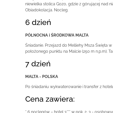
niewielka stolica Gozo, gdzie z górującej nad 
Obiadokolacja. Nocleg.
6 dzień
PÓŁNOCNA i ŚRODKOWA MALTA
Śniadanie. Przejazd do Melliehy Msza Święta w 
położonego punktu na Malcie (250 m n.p.m). Ta
7 dzień
MALTA - POLSKA
Po śniadaniu wykwaterowanie i transfer z hotelu
Cena zawiera:
* 6 noclegów – hotel 3*** w pok. 2, 3 - osobowy