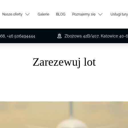
Nasze oferty
Galerie
BLOG
Poznajemy się
Usługi tur
668, +46 506494444
Zbożowa 42B/407
,
Katowice
40-6
Zarezewuj lot