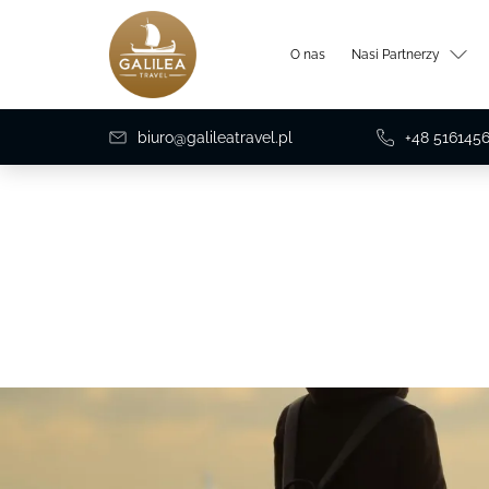
O nas
Nasi Partnerzy
biuro@galileatravel.pl
+48 516145