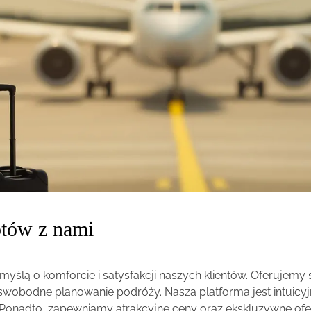
otów z nami
 myślą o komforcie i satysfakcji naszych klientów. Oferujem
 swobodne planowanie podróży. Nasza platforma jest intuicy
 Ponadto, zapewniamy atrakcyjne ceny oraz ekskluzywne ofer