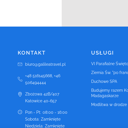
KONTAKT
USŁUGI
VI Parafialne Święt
biuro@galileatravel.pl
Ziemia Św. "po fran
+48 516145668, +46
Duchowe SPA
506494444
Budujemy razem Ko
Zbożowa 42B/407
Madagaskarze
Katowice
40-657
Modlitwa w drodze
Pon - Pt
:
08:00 - 16:00
Sobota
:
Zamknięte
Niedziela
:
Zamknięte