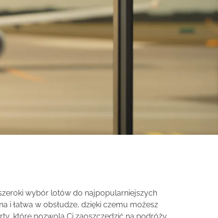
y szeroki wybór lotów do najpopularniejszych
jna i łatwa w obsłudze, dzięki czemu możesz
ty, które pozwolą Ci zaoszczędzić na podróży.