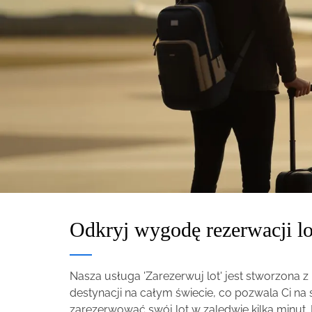
Odkryj wygodę rezerwacji l
Nasza usługa 'Zarezerwuj lot' jest stworzona z
destynacji na całym świecie, co pozwala Ci na
zarezerwować swój lot w zaledwie kilka minut.