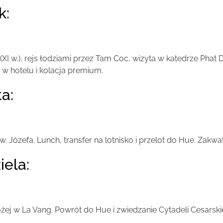
k:
I w.), rejs łodziami przez Tam Coc, wizyta w katedrze Phat D
w hotelu i kolacja premium.
ta:
 św. Józefa. Lunch, transfer na lotnisko i przelot do Hue. Zakw
iela:
j w La Vang. Powrót do Hue i zwiedzanie Cytadeli Cesarski