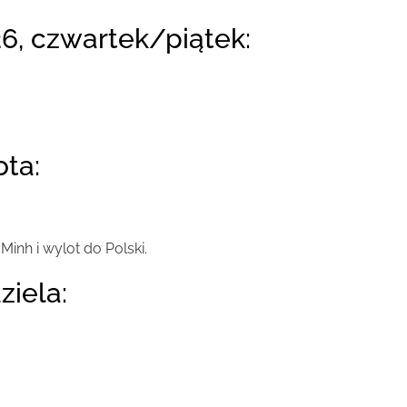
26, czwartek/piątek:
.
ota:
Minh i wylot do Polski.
ziela: