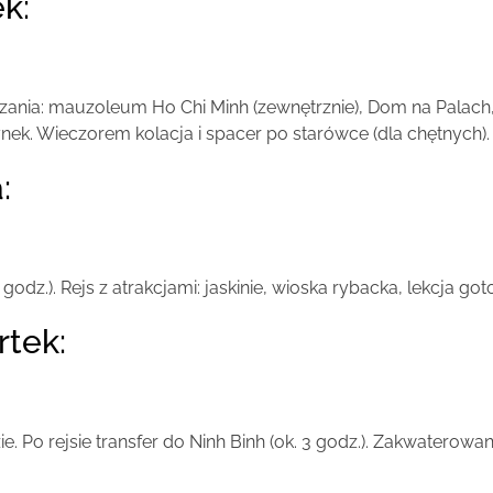
ek:
dzania: mauzoleum Ho Chi Minh (zewnętrznie), Dom na Palach
nek. Wieczorem kolacja i spacer po starówce (dla chętnych)
:
dz.). Rejs z atrakcjami: jaskinie, wioska rybacka, lekcja got
rtek:
e. Po rejsie transfer do Ninh Binh (ok. 3 godz.). Zakwaterow