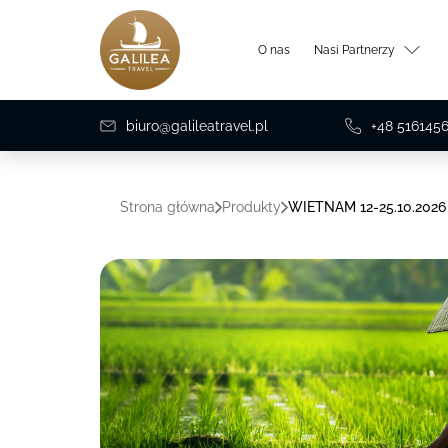
O nas
Nasi Partnerzy
biuro@galileatravel.pl
+48 516145
Strona główna
Produkty
WIETNAM 12-25.10.2026