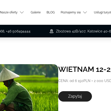
Nasze oferty
Galerie
BLOG
Poznajemy się
Usługi tury
668, +46 506494444
Zbożowa 42B/407
,
Katowice
40-6
WIETNAM 12-2
CENA: od 6 150PLN + 2 000 US
Zapytaj